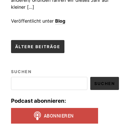
anderen) Gründen fahren wir dieses Jahr auf
kleiner […]
Veröffentlicht unter
Blog
Beitragsnavigation
ÄLTERE BEITRÄGE
SUCHEN
SUCHEN
Podcast abonnieren: