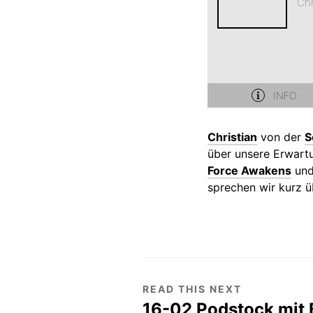
Christian
von der
S
über unsere Erwar
Force Awakens
und
sprechen wir kurz 
READ THIS NEXT
16-02 Podstock mit 