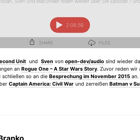
econd Unit
und
Sven
von
open-dev/audio
sind wieder da
tungen an
Rogue One – A Star Wars Story
. Zuvor reden wir
 schließen so an die
Besprechung im November 2015
an.
über
Captain America: Civil War
und zerreißen
Batman v S
Branko